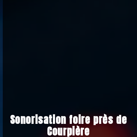
Sonorisation foire près de
Courpière