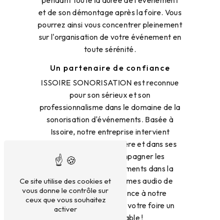
pendant toute la durée de l'événement
et de son démontage après la foire. Vous
pourrez ainsi vous concentrer pleinement
sur l'organisation de votre événement en
toute sérénité.
Un partenaire de confiance
ISSOIRE SONORISATION est reconnue
pour son sérieux et son
professionnalisme dans le domaine de la
sonorisation d'événements. Basée à
Issoire, notre entreprise intervient
régulièrement à Courpière et dans ses
environs pour accompagner les
organisateurs d'événements dans la
mise en place de systèmes audio de
Ce site utilise des cookies et
vous donne le contrôle sur
qualité. Faites confiance à notre
ceux que vous souhaitez
expertise pour faire de votre foire un
activer
succès inoubliable !