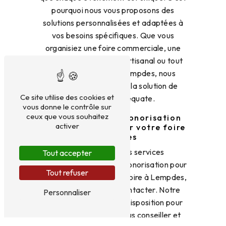
pourquoi nous vous proposons des
solutions personnalisées et adaptées à
vos besoins spécifiques. Que vous
organisiez une foire commerciale, une
exposition, un marché artisanal ou tout
autre événement à Lempdes, nous
saurons vous apporter la solution de
Ce site utilise des cookies et
sonorisation adéquate.
vous donne le contrôle sur
ceux que vous souhaitez
Contactez Issore Sonorisation
activer
dès maintenant pour votre foire
à Lempdes
Pour bénéficier des services
Tout accepter
professionnels d'Issore Sonorisation pour
Tout refuser
la sonorisation de votre foire à Lempdes,
n'hésitez pas à nous contacter. Notre
Personnaliser
équipe se tient à votre disposition pour
étudier vos besoins, vous conseiller et